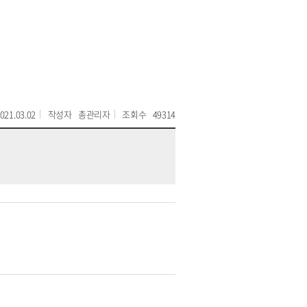
021.03.02
작성자
총관리자
조회수
49314