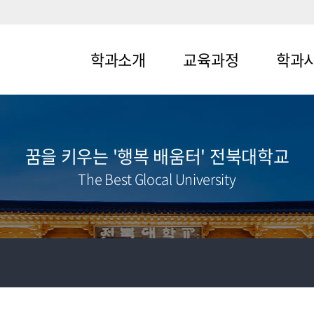
학과소개
교육과정
학과
메뉴1-1
메뉴2-1
메뉴3-1
메뉴1-2
메뉴2-2
메뉴3-2
꿈을 키우는 '행복 배움터' 전북대학교
The Best Glocal University